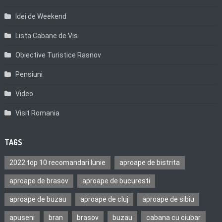
Idei de Weekend
Lista Cabane de Vis
Obiective Turistice Rasnov
Pensiuni
Video
Visit Romania
TAGS
2022 top 10 recomandari Iunie
aproape de bistrita
aproape de brasov
aproape de bucuresti
aproape de buzau
aproape de cluj
aproape de sibiu
apuseni
bran
brasov
buzau
cabana cu ciubar