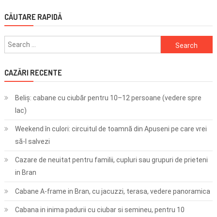
CĂUTARE RAPIDĂ
Search
for:
CAZĂRI RECENTE
Beliș: cabane cu ciubăr pentru 10–12 persoane (vedere spre
lac)
Weekend în culori: circuitul de toamnă din Apuseni pe care vrei
să-l salvezi
Cazare de neuitat pentru familii, cupluri sau grupuri de prieteni
in Bran
Cabane A-frame in Bran, cu jacuzzi, terasa, vedere panoramica
Cabana in inima padurii cu ciubar si semineu, pentru 10