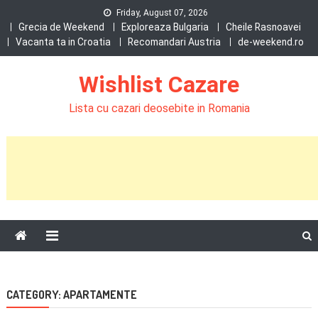
Skip
Friday, August 07, 2026
to
Grecia de Weekend
Exploreaza Bulgaria
Cheile Rasnoavei
Vacanta ta in Croatia
Recomandari Austria
de-weekend.ro
content
Wishlist Cazare
Lista cu cazari deosebite in Romania
CATEGORY:
APARTAMENTE