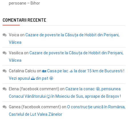
persoane – Bihor
COMENTARII RECENTE
Voica
on
Cazare de poveste la Căsuța de Hobbit din Perișani,
Vâlcea
Vasilica
on
Cazare de poveste la Căsuța de Hobbit din Perișani,
Vâlcea
Catalina Calciu
on
🏡 Casa pe lac 🚣 la doar 15 km de Bucuresti !
Vezi apusul 🌅 din pat 🤩
Elena (facebook comment)
on
Cazare la conac 🤩, pensiunea
Conacul Vânătorului 🐺 în Moieciu de Sus, aproape de Brașov !
Ganea (facebook comment)
on
O construcție unică în România,
Castelul de Lut Valea Zânelor