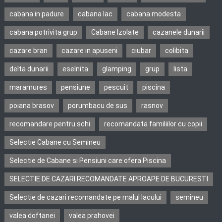
cabana in padure
cabana lac
cabana modesta
cabana potrivita grup
Cabane Izolate
cazanele dunarii
cazare bran
cazare in apuseni
ciubar
colibita
delta dunarii
eselnita
glamping
grup
lista
maramures
pensiune
pescuit
piscina
poiana brasov
porumbacu de sus
rasnov
recomandare pentru schi
recomandata familiilor cu copii
Selectie Cabane cu Semineu
Selectie de Cabane si Pensiuni care ofera Piscina
SELECTIE DE CAZARI RECOMANDATE APROAPE DE BUCURESTI
Selectie de cazari recomandate pe malul lacului
semineu
valea doftanei
valea prahovei