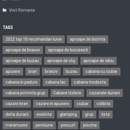
Visit Romania
TAGS
2022 top 10 recomandari Iunie
aproape de bistrita
aproape de brasov
aproape de bucuresti
aproape de buzau
aproape de cluj
aproape de sibiu
apuseni
bran
brasov
buzau
cabana cu ciubar
cabana in padure
cabana lac
cabana modesta
cabana potrivita grup
Cabane Izolate
cazanele dunarii
cazare bran
cazare in apuseni
ciubar
colibita
delta dunarii
eselnita
glamping
grup
lista
maramures
pensiune
pescuit
piscina