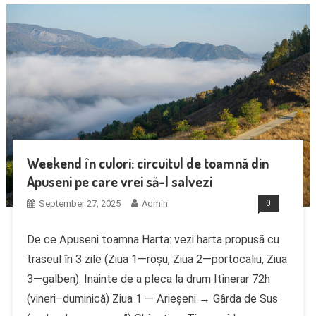
Weekend în culori: circuitul de toamnă din
Apuseni pe care vrei să-l salvezi
September 27, 2025
Admin
0
De ce Apuseni toamna Harta: vezi harta propusă cu
traseul în 3 zile (Ziua 1—roșu, Ziua 2—portocaliu, Ziua
3—galben). Inainte de a pleca la drum Itinerar 72h
(vineri–duminică) Ziua 1 — Arieșeni → Gârda de Sus