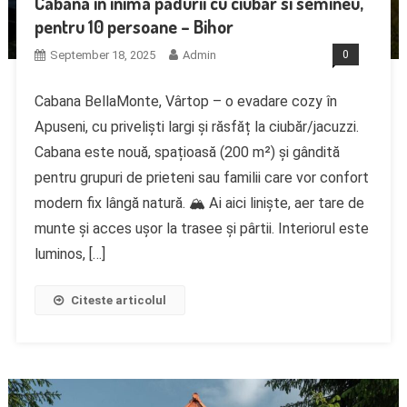
Cabana in inima padurii cu ciubar si semineu,
pentru 10 persoane – Bihor
September 18, 2025
Admin
0
Cabana BellaMonte, Vârtop – o evadare cozy în
Apuseni, cu priveliști largi și răsfăț la ciubăr/jacuzzi.
Cabana este nouă, spațioasă (200 m²) și gândită
pentru grupuri de prieteni sau familii care vor confort
modern fix lângă natură. 🏔️ Ai aici liniște, aer tare de
munte și acces ușor la trasee și pârtii. Interiorul este
luminos, […]
Citeste articolul