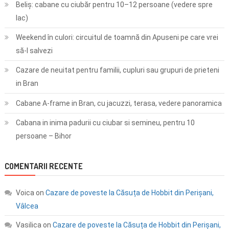
Beliș: cabane cu ciubăr pentru 10–12 persoane (vedere spre
lac)
Weekend în culori: circuitul de toamnă din Apuseni pe care vrei
să-l salvezi
Cazare de neuitat pentru familii, cupluri sau grupuri de prieteni
in Bran
Cabane A-frame in Bran, cu jacuzzi, terasa, vedere panoramica
Cabana in inima padurii cu ciubar si semineu, pentru 10
persoane – Bihor
COMENTARII RECENTE
Voica
on
Cazare de poveste la Căsuța de Hobbit din Perișani,
Vâlcea
Vasilica
on
Cazare de poveste la Căsuța de Hobbit din Perișani,