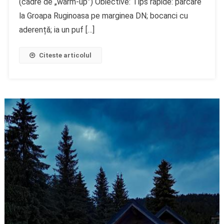
(cadre de „warm-up”) Obiective: Tips rapide: parcare
la Groapa Ruginoasa pe marginea DN; bocanci cu
aderență; ia un puf […]
Citeste articolul