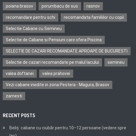
poiana brasov
porumbacu de sus
rasnov
recomandare pentru schi
recomandata familiilor cu copii
Selectie Cabane cu Semineu
Selectie de Cabane si Pensiuni care ofera Piscina
SELECTIE DE CAZARI RECOMANDATE APROAPE DE BUCURESTI
Selectie de cazari recomandate pe malul lacului
semineu
valea doftanei
valea prahovei
Vezi cabane inedite in zona Pestera - Magura, Brasov
zarnesti
RECENT POSTS
Beliș: cabane cu ciubăr pentru 10–12 persoane (vedere spre
lac)