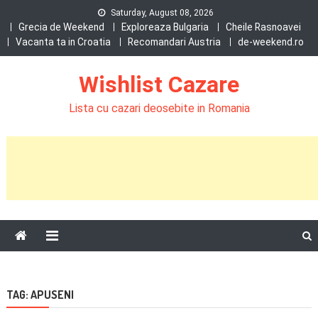
Skip
Saturday, August 08, 2026
to
Grecia de Weekend
Exploreaza Bulgaria
Cheile Rasnoavei
Vacanta ta in Croatia
Recomandari Austria
de-weekend.ro
content
Wishlist Cazare
Lista cu cazari deosebite in Romania
TAG:
APUSENI