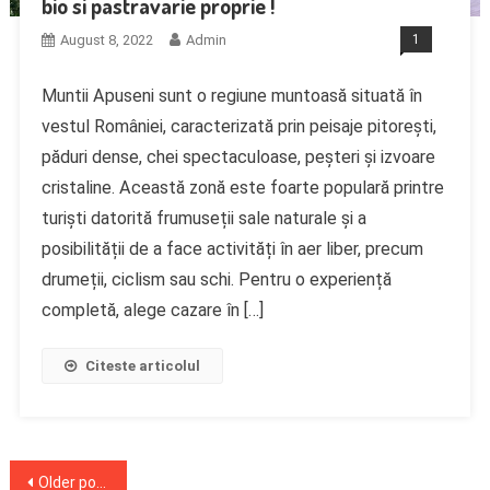
bio si pastravarie proprie !
August 8, 2022
Admin
1
Muntii Apuseni sunt o regiune muntoasă situată în
vestul României, caracterizată prin peisaje pitorești,
păduri dense, chei spectaculoase, peșteri și izvoare
cristaline. Această zonă este foarte populară printre
turiști datorită frumuseții sale naturale și a
posibilității de a face activități în aer liber, precum
drumeții, ciclism sau schi. Pentru o experiență
completă, alege cazare în […]
Citeste articolul
Posts
Older posts