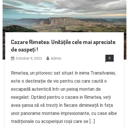
Cazare Rimetea: Unitățile cele mai apreciate
de oaspeți !
October 9, 2023
Admin
0
Rimetea, un pitoresc sat situat în inima Transilvaniei,
este o destinație de vis pentru cei care caută o
escapadă autentică într-un peisaj montan de
neegalat. Optând pentru o cazare in Rimetea, veți
avea șansa să vă treziți în fiecare dimineață în fața
unor panorame montane impresionante, cu case albe
tradiționale cu acoperișuri roșii care se […]