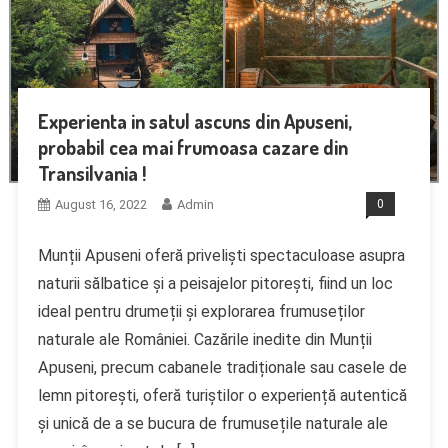
Experienta in satul ascuns din Apuseni,
probabil cea mai frumoasa cazare din
Transilvania !
August 16, 2022
Admin
0
Munții Apuseni oferă priveliști spectaculoase asupra
naturii sălbatice și a peisajelor pitorești, fiind un loc
ideal pentru drumeții și explorarea frumuseților
naturale ale României. Cazările inedite din Munții
Apuseni, precum cabanele tradiționale sau casele de
lemn pitorești, oferă turiștilor o experiență autentică
și unică de a se bucura de frumusețile naturale ale