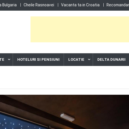
 Bulgaria
Cheile Rasnoavei
Vacanta ta in Croatia
Recomandari
TE
HOTELURI SI PENSIUNI
LOCATIE
DELTA DUNARII