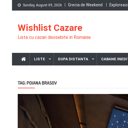
Skip
Grecia de Weekend
Exploreaza
Sunday, August 09, 2026
to
content
Wishlist Cazare
Lista cu cazari deosebite in Romania
LISTE
DUPA DISTANTA
CABANE INEDI
TAG:
POIANA BRASOV