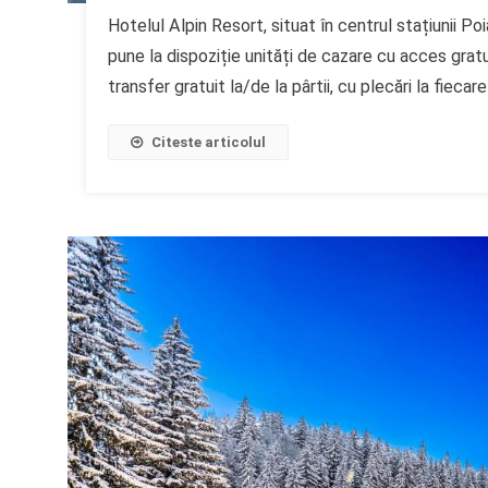
Hotelul Alpin Resort, situat în centrul stațiunii Po
pune la dispoziție unități de cazare cu acces gratu
transfer gratuit la/de la pârtii, cu plecări la fieca
Citeste articolul