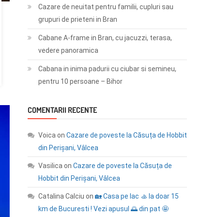
Cazare de neuitat pentru familii, cupluri sau
grupuri de prieteni in Bran
Cabane A-frame in Bran, cu jacuzzi, terasa,
vedere panoramica
Cabana in inima padurii cu ciubar si semineu,
pentru 10 persoane – Bihor
COMENTARII RECENTE
Voica
on
Cazare de poveste la Căsuța de Hobbit
din Perișani, Vâlcea
Vasilica
on
Cazare de poveste la Căsuța de
Hobbit din Perișani, Vâlcea
Catalina Calciu
on
🏡 Casa pe lac 🚣 la doar 15
km de Bucuresti ! Vezi apusul 🌅 din pat 🤩