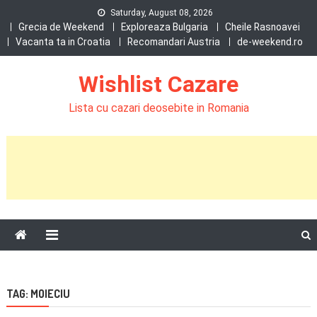
Skip
Saturday, August 08, 2026
to
Grecia de Weekend
Exploreaza Bulgaria
Cheile Rasnoavei
Vacanta ta in Croatia
Recomandari Austria
de-weekend.ro
content
Wishlist Cazare
Lista cu cazari deosebite in Romania
TAG:
MOIECIU