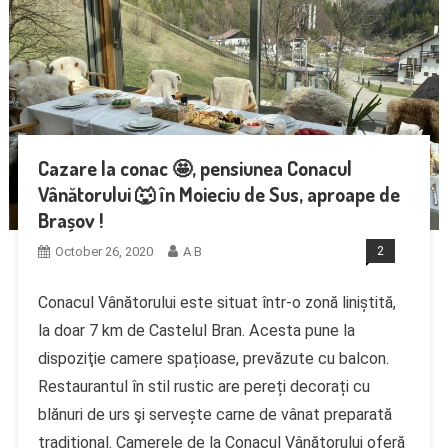
Cazare la conac 🤩, pensiunea Conacul
Vânătorului 🐺 în Moieciu de Sus, aproape de
Brașov !
October 26, 2020
A B
2
Conacul Vânătorului este situat într-o zonă liniștită,
la doar 7 km de Castelul Bran. Acesta pune la
dispoziţie camere spațioase, prevăzute cu balcon.
Restaurantul în stil rustic are pereți decorați cu
blănuri de urs şi servește carne de vânat preparată
tradițional. Camerele de la Conacul Vânătorului oferă