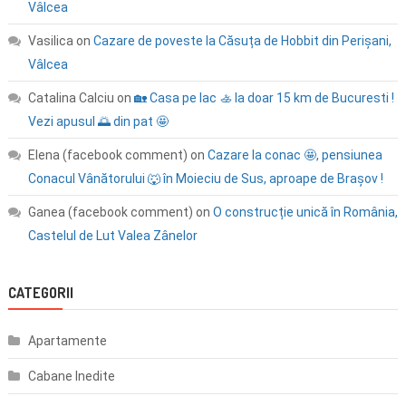
Vâlcea
Vasilica
on
Cazare de poveste la Căsuța de Hobbit din Perișani,
Vâlcea
Catalina Calciu
on
🏡 Casa pe lac 🚣 la doar 15 km de Bucuresti !
Vezi apusul 🌅 din pat 🤩
Elena (facebook comment)
on
Cazare la conac 🤩, pensiunea
Conacul Vânătorului 🐺 în Moieciu de Sus, aproape de Brașov !
Ganea (facebook comment)
on
O construcție unică în România,
Castelul de Lut Valea Zânelor
CATEGORII
Apartamente
Cabane Inedite