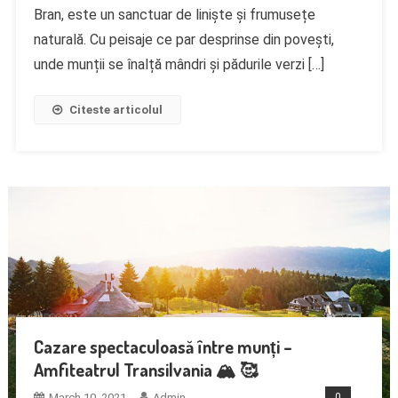
Bran, este un sanctuar de liniște și frumusețe
naturală. Cu peisaje ce par desprinse din povești,
unde munții se înalță mândri și pădurile verzi […]
Citeste articolul
Cazare spectaculoasă între munți –
Amfiteatrul Transilvania 🏔️ 🥰
March 10, 2021
Admin
0