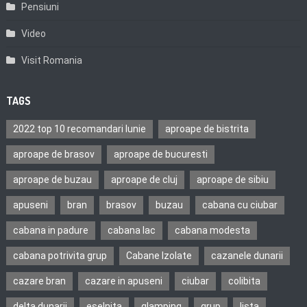
Pensiuni
Video
Visit Romania
TAGS
2022 top 10 recomandari Iunie
aproape de bistrita
aproape de brasov
aproape de bucuresti
aproape de buzau
aproape de cluj
aproape de sibiu
apuseni
bran
brasov
buzau
cabana cu ciubar
cabana in padure
cabana lac
cabana modesta
cabana potrivita grup
Cabane Izolate
cazanele dunarii
cazare bran
cazare in apuseni
ciubar
colibita
delta dunarii
eselnita
glamping
grup
lista