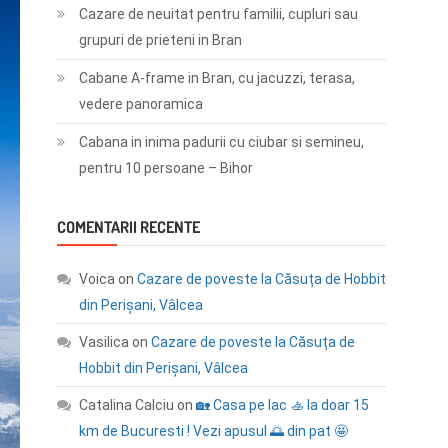
Cazare de neuitat pentru familii, cupluri sau
grupuri de prieteni in Bran
Cabane A-frame in Bran, cu jacuzzi, terasa,
vedere panoramica
Cabana in inima padurii cu ciubar si semineu,
pentru 10 persoane – Bihor
COMENTARII RECENTE
Voica
on
Cazare de poveste la Căsuța de Hobbit
din Perișani, Vâlcea
Vasilica
on
Cazare de poveste la Căsuța de
Hobbit din Perișani, Vâlcea
Catalina Calciu
on
🏡 Casa pe lac 🚣 la doar 15
km de Bucuresti ! Vezi apusul 🌅 din pat 🤩