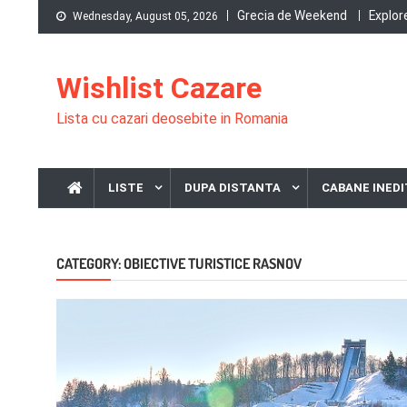
Skip
Grecia de Weekend
Explor
Wednesday, August 05, 2026
to
content
Wishlist Cazare
Lista cu cazari deosebite in Romania
LISTE
DUPA DISTANTA
CABANE INEDI
CATEGORY:
OBIECTIVE TURISTICE RASNOV