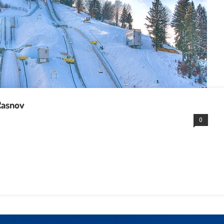
 Rasnov
0