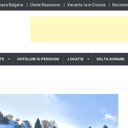
eaza Bulgaria
Cheile Rasnoavei
Vacanta ta in Croatia
Recoman
TE
HOTELURI SI PENSIUNI
LOCATIE
DELTA DUNARII