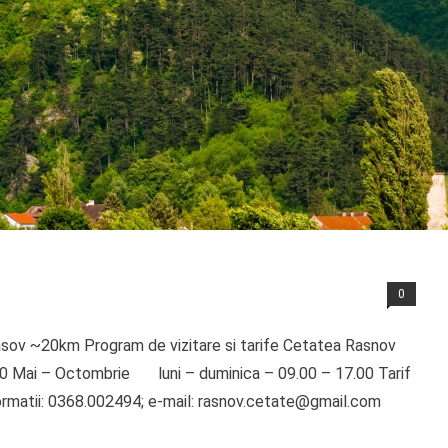
0
sov ~20km Program de vizitare si tarife Cetatea Rasnov
.00 Mai – Octombrie luni – duminica – 09.00 – 17.00 Tarif
 Informatii: 0368.002494; e-mail: rasnov.cetate@gmail.com