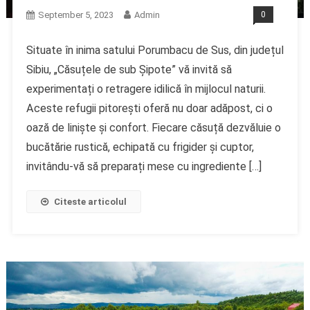
September 5, 2023
Admin
0
Situate în inima satului Porumbacu de Sus, din județul
Sibiu, „Căsuțele de sub Șipote” vă invită să
experimentați o retragere idilică în mijlocul naturii.
Aceste refugii pitorești oferă nu doar adăpost, ci o
oază de liniște și confort. Fiecare căsuță dezvăluie o
bucătărie rustică, echipată cu frigider și cuptor,
invitându-vă să preparați mese cu ingrediente […]
Citeste articolul