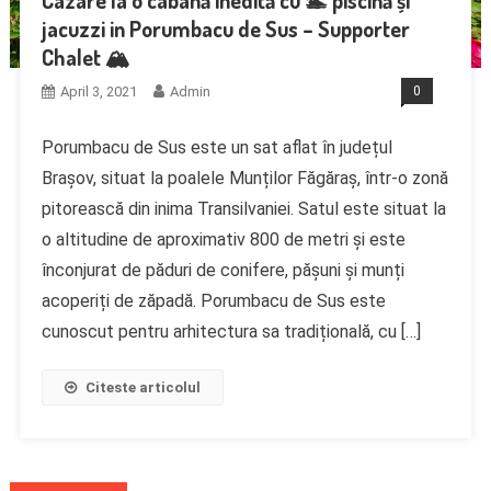
Cazare la o cabană inedită cu 🏊 piscină și
jacuzzi in Porumbacu de Sus – Supporter
Chalet 🏔️
April 3, 2021
Admin
0
Porumbacu de Sus este un sat aflat în județul
Brașov, situat la poalele Munților Făgăraș, într-o zonă
pitorească din inima Transilvaniei. Satul este situat la
o altitudine de aproximativ 800 de metri și este
înconjurat de păduri de conifere, pășuni și munți
acoperiți de zăpadă. Porumbacu de Sus este
cunoscut pentru arhitectura sa tradițională, cu […]
Citeste articolul