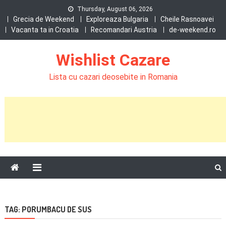
Skip
Thursday, August 06, 2026
to
Grecia de Weekend
Exploreaza Bulgaria
Cheile Rasnoavei
Vacanta ta in Croatia
Recomandari Austria
de-weekend.ro
content
Wishlist Cazare
Lista cu cazari deosebite in Romania
TAG:
PORUMBACU DE SUS