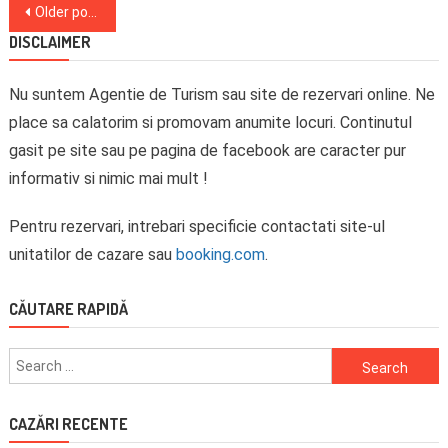
Posts
Older posts
navigation
DISCLAIMER
Nu suntem Agentie de Turism sau site de rezervari online. Ne
place sa calatorim si promovam anumite locuri. Continutul
gasit pe site sau pe pagina de facebook are caracter pur
informativ si nimic mai mult !
Pentru rezervari, intrebari specificie contactati site-ul
unitatilor de cazare sau
booking.com
.
CĂUTARE RAPIDĂ
Search
for:
CAZĂRI RECENTE