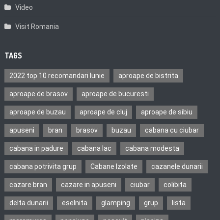
Video
Visit Romania
TAGS
2022 top 10 recomandari Iunie
aproape de bistrita
aproape de brasov
aproape de bucuresti
aproape de buzau
aproape de cluj
aproape de sibiu
apuseni
bran
brasov
buzau
cabana cu ciubar
cabana in padure
cabana lac
cabana modesta
cabana potrivita grup
Cabane Izolate
cazanele dunarii
cazare bran
cazare in apuseni
ciubar
colibita
delta dunarii
eselnita
glamping
grup
lista