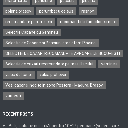
maramures
pensiune
pescuit
piscina
poiana brasov
porumbacu de sus
rasnov
recomandare pentru schi
recomandata familiilor cu copii
Selectie Cabane cu Semineu
Selectie de Cabane si Pensiuni care ofera Piscina
SELECTIE DE CAZARI RECOMANDATE APROAPE DE BUCURESTI
Selectie de cazari recomandate pe malul lacului
semineu
valea doftanei
valea prahovei
Vezi cabane inedite in zona Pestera - Magura, Brasov
zarnesti
RECENT POSTS
Beliș: cabane cu ciubăr pentru 10–12 persoane (vedere spre