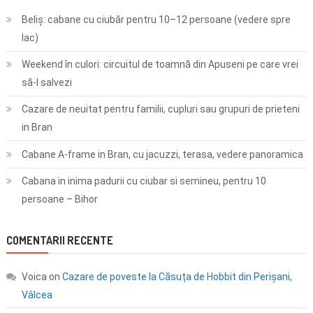
Beliș: cabane cu ciubăr pentru 10–12 persoane (vedere spre
lac)
Weekend în culori: circuitul de toamnă din Apuseni pe care vrei
să-l salvezi
Cazare de neuitat pentru familii, cupluri sau grupuri de prieteni
in Bran
Cabane A-frame in Bran, cu jacuzzi, terasa, vedere panoramica
Cabana in inima padurii cu ciubar si semineu, pentru 10
persoane – Bihor
COMENTARII RECENTE
Voica
on
Cazare de poveste la Căsuța de Hobbit din Perișani,
Vâlcea