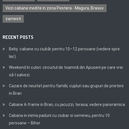
Vezi cabane inedite in zona Pestera - Magura, Brasov
zarnesti
RECENT POSTS
Beliș: cabane cu ciubăr pentru 10–12 persoane (vedere spre
lac)
Weekend în culori: circuitul de toamnă din Apuseni pe care vrei
să-l salvezi
Cazare de neuitat pentru familii, cupluri sau grupuri de prieteni
in Bran
Cabane A-frame in Bran, cu jacuzzi, terasa, vedere panoramica
Cabana in inima padurii cu ciubar si semineu, pentru 10
persoane – Bihor