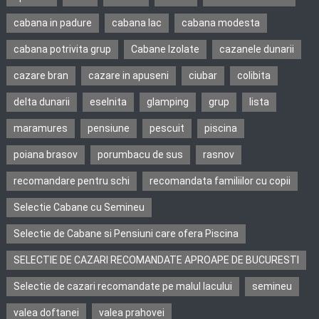
cabana in padure
cabana lac
cabana modesta
cabana potrivita grup
Cabane Izolate
cazanele dunarii
cazare bran
cazare in apuseni
ciubar
colibita
delta dunarii
eselnita
glamping
grup
lista
maramures
pensiune
pescuit
piscina
poiana brasov
porumbacu de sus
rasnov
recomandare pentru schi
recomandata familiilor cu copii
Selectie Cabane cu Semineu
Selectie de Cabane si Pensiuni care ofera Piscina
SELECTIE DE CAZARI RECOMANDATE APROAPE DE BUCURESTI
Selectie de cazari recomandate pe malul lacului
semineu
valea doftanei
valea prahovei