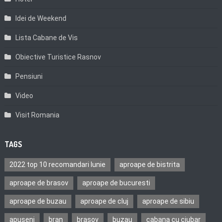
Idei de Weekend
Lista Cabane de Vis
Obiective Turistice Rasnov
Pensiuni
Video
Visit Romania
TAGS
2022 top 10 recomandari Iunie
aproape de bistrita
aproape de brasov
aproape de bucuresti
aproape de buzau
aproape de cluj
aproape de sibiu
apuseni
bran
brasov
buzau
cabana cu ciubar