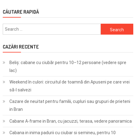
CĂUTARE RAPIDĂ
Search
for:
CAZĂRI RECENTE
Beliș: cabane cu ciubăr pentru 10–12 persoane (vedere spre
lac)
Weekend în culori: circuitul de toamnă din Apuseni pe care vrei
să-l salvezi
Cazare de neuitat pentru familii, cupluri sau grupuri de prieteni
in Bran
Cabane A-frame in Bran, cu jacuzzi, terasa, vedere panoramica
Cabana in inima padurii cu ciubar si semineu, pentru 10