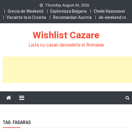
Skip
Thursday, August 06, 2026
to
Grecia de Weekend
Exploreaza Bulgaria
Cheile Rasnoavei
Vacanta ta in Croatia
Recomandari Austria
de-weekend.ro
content
Wishlist Cazare
Lista cu cazari deosebite in Romania
TAG:
FAGARAS