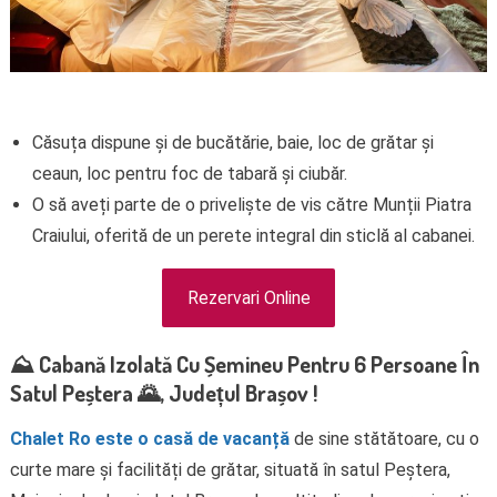
Căsuța dispune și de bucătărie, baie, loc de grătar și
ceaun, loc pentru foc de tabară și ciubăr.
O să aveți parte de o priveliște de vis către Munții Piatra
Craiului, oferită de un perete integral din sticlă al cabanei.
Rezervari Online
⛰️ Cabană Izolată Cu Șemineu Pentru 6 Persoane În
Satul Peștera 🌄, Județul Brașov !
Chalet Ro este o casă de vacanță
de sine stătătoare, cu o
curte mare și facilități de grătar, situată în satul Peștera,