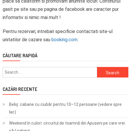
place sa calatorim si promovam anumite locuri. Continutul
gasit pe site sau pe pagina de facebook are caracter pur
informativ si nimic mai mult !
Pentru rezervari, intrebari specificie contactati site-ul
unitatilor de cazare sau
booking.com
.
CĂUTARE RAPIDĂ
Search
for:
CAZĂRI RECENTE
Beliș: cabane cu ciubăr pentru 10–12 persoane (vedere spre
lac)
Weekend în culori: circuitul de toamnă din Apuseni pe care vrei
să-l salvezi