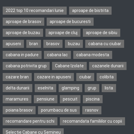
2022 top 10 recomandari Iunie
aproape de bistrita
aproape de brasov
aproape de bucuresti
aproape de buzau
aproape de cluj
aproape de sibiu
apuseni
bran
brasov
buzau
cabana cu ciubar
cabana in padure
cabana lac
cabana modesta
cabana potrivita grup
Cabane Izolate
cazanele dunarii
cazare bran
cazare in apuseni
ciubar
colibita
delta dunarii
eselnita
glamping
grup
lista
maramures
pensiune
pescuit
piscina
poiana brasov
porumbacu de sus
rasnov
recomandare pentru schi
recomandata familiilor cu copii
Selectie Cabane cu Semineu