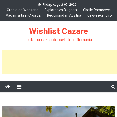
Skip
Friday, August 07, 2026
to
Grecia de Weekend
Exploreaza Bulgaria
Cheile Rasnoavei
Vacanta ta in Croatia
Recomandari Austria
de-weekend.ro
content
Wishlist Cazare
Lista cu cazari deosebite in Romania