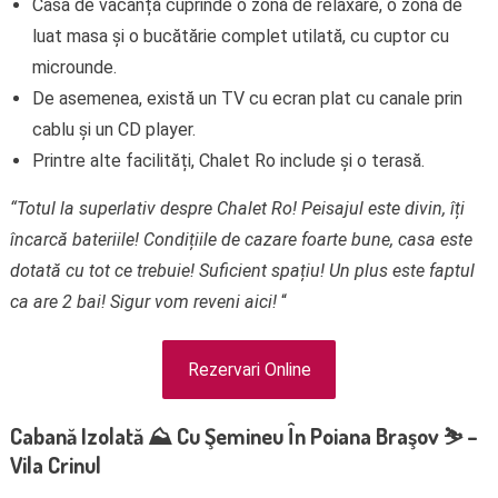
Casa de vacanță cuprinde o zonă de relaxare, o zonă de
luat masa și o bucătărie complet utilată, cu cuptor cu
microunde.
De asemenea, există un TV cu ecran plat cu canale prin
cablu și un CD player.
Printre alte facilități, Chalet Ro include și o terasă.
“Totul la superlativ despre Chalet Ro! Peisajul este divin, îți
încarcă bateriile! Condițiile de cazare foarte bune, casa este
dotată cu tot ce trebuie! Suficient spațiu! Un plus este faptul
ca are 2 bai! Sigur vom reveni aici!
“
Rezervari Online
Cabană Izolată ⛰️ Cu Şemineu În Poiana Braşov ⛷️ –
Vila Crinul