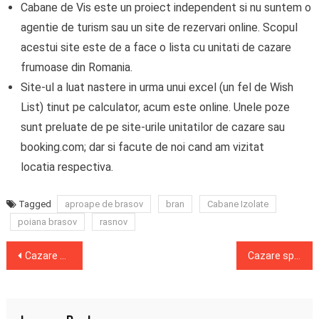
Cabane de Vis este un proiect independent si nu suntem o
agentie de turism sau un site de rezervari online. Scopul
acestui site este de a face o lista cu unitati de cazare
frumoase din Romania.
Site-ul a luat nastere in urma unui excel (un fel de Wish
List) tinut pe calculator, acum este online. Unele poze
sunt preluate de pe site-urile unitatilor de cazare sau
booking.com; dar si facute de noi cand am vizitat
locatia respectiva.
Tagged
aproape de brasov
bran
Cabane Izolate
poiana brasov
rasnov
Post
Cazare de poveste la Căsuța de Hobbit din Perișani, Vâlcea
Cazare spectaculoasă în Cazanele Dunarii ! Stim că este greu de crezut dar este în România !
navigation