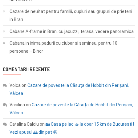
Cazare de neuitat pentru familii, cupluri sau grupuri de prieteni
in Bran
Cabane A-frame in Bran, cu jacuzzi, terasa, vedere panoramica
Cabana in inima padurii cu ciubar si semineu, pentru 10
persoane – Bihor
COMENTARII RECENTE
Voica
on
Cazare de poveste la Căsuța de Hobbit din Perișani,
Vâlcea
Vasilica
on
Cazare de poveste la Căsuța de Hobbit din Perișani,
Vâlcea
Catalina Calciu
on
🏡 Casa pe lac 🚣 la doar 15 km de Bucuresti !
Vezi apusul 🌅 din pat 🤩