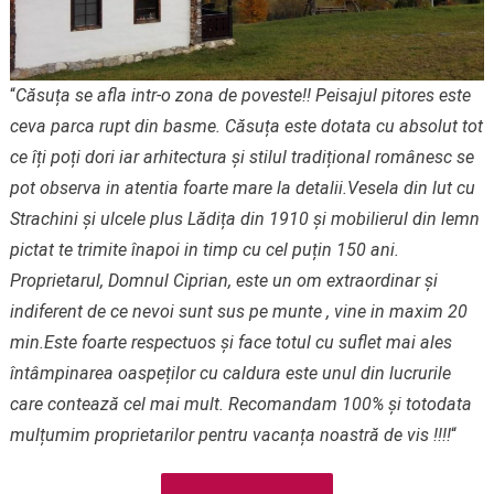
“
Căsuța se afla intr-o zona de poveste!! Peisajul pitores este
ceva parca rupt din basme. Căsuța este dotata cu absolut tot
ce îți poți dori iar arhitectura și stilul tradițional românesc se
pot observa in atentia foarte mare la detalii.Vesela din lut cu
Strachini și ulcele plus Lădița din 1910 și mobilierul din lemn
pictat te trimite înapoi in timp cu cel puțin 150 ani.
Proprietarul, Domnul Ciprian, este un om extraordinar și
indiferent de ce nevoi sunt sus pe munte , vine in maxim 20
min.Este foarte respectuos și face totul cu suflet mai ales
întâmpinarea oaspeților cu caldura este unul din lucrurile
care contează cel mai mult. Recomandam 100% și totodata
mulțumim proprietarilor pentru vacanța noastră de vis !!!!
“