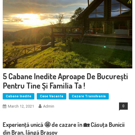
5 Cabane Inedite Aproape De Bucureşti
Pentru Tine Şi Familia Ta !
Cabane Inedite
Case Vacanta
Cazare Transilvania
March 12, 2021
Admin
0
Experienţă unică 🤩 de cazare în 🏡 Căsuţa Bunicii
din Bran, lângă Braşov