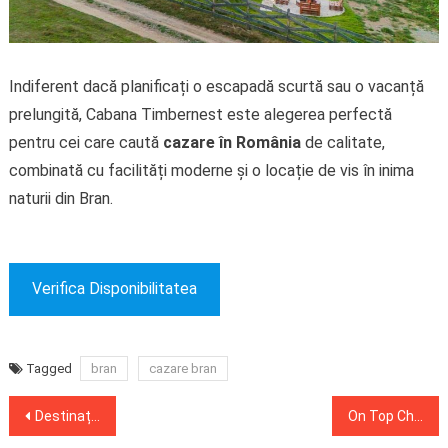
Indiferent dacă planificați o escapadă scurtă sau o vacanță
prelungită, Cabana Timbernest este alegerea perfectă
pentru cei care caută
cazare în România
de calitate,
combinată cu facilități moderne și o locație de vis în inima
naturii din Bran.
Verifica Disponibilitatea
Tagged
bran
cazare bran
Post
Destinații de Crăciun care îți taie respirația: Unde să petreci sărbătorile de iarnă !
On Top Chalet – Destinație de Weekend de Excepție în Bran