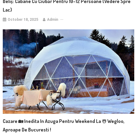
Beliș: Cabane Cu Ciubăr Pentru 10–12 Persoane (vedere Spre
Lac)
October 18, 2025
Admin
Cazare 🏡 Inedita In Azuga Pentru Weekend La ☃️ Wegloo,
Aproape De Bucuresti !