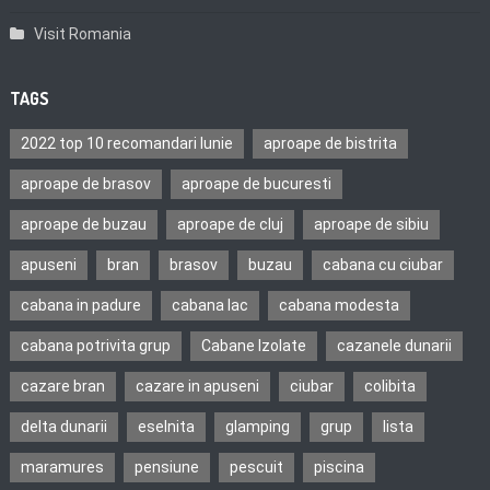
Visit Romania
TAGS
2022 top 10 recomandari Iunie
aproape de bistrita
aproape de brasov
aproape de bucuresti
aproape de buzau
aproape de cluj
aproape de sibiu
apuseni
bran
brasov
buzau
cabana cu ciubar
cabana in padure
cabana lac
cabana modesta
cabana potrivita grup
Cabane Izolate
cazanele dunarii
cazare bran
cazare in apuseni
ciubar
colibita
delta dunarii
eselnita
glamping
grup
lista
maramures
pensiune
pescuit
piscina