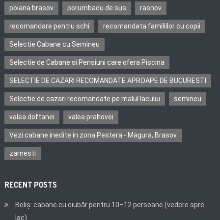
poiana brasov
porumbacu de sus
rasnov
recomandare pentru schi
recomandata familiilor cu copii
Selectie Cabane cu Semineu
Selectie de Cabane si Pensiuni care ofera Piscina
SELECTIE DE CAZARI RECOMANDATE APROAPE DE BUCURESTI
Selectie de cazari recomandate pe malul lacului
semineu
valea doftanei
valea prahovei
Vezi cabane inedite in zona Pestera - Magura, Brasov
zarnesti
RECENT POSTS
Beliș: cabane cu ciubăr pentru 10–12 persoane (vedere spre
lac)