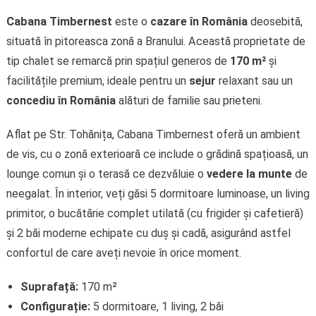
Cabana Timbernest
este o
cazare în România
deosebită,
situată în pitoreasca zonă a Branului. Această proprietate de
tip chalet se remarcă prin spațiul generos de
170 m²
și
facilitățile premium, ideale pentru un
sejur
relaxant sau un
concediu în România
alături de familie sau prieteni.
Aflat pe Str. Tohănița, Cabana Timbernest oferă un ambient
de vis, cu o zonă exterioară ce include o grădină spațioasă, un
lounge comun și o terasă ce dezvăluie o
vedere la munte
de
neegalat. În interior, veți găsi 5 dormitoare luminoase, un living
primitor, o bucătărie complet utilată (cu frigider și cafetieră)
și 2 băi moderne echipate cu duș și cadă, asigurând astfel
confortul de care aveți nevoie în orice moment.
Suprafață:
170 m²
Configurație:
5 dormitoare, 1 living, 2 băi