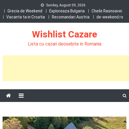
Skip
Sunday, August 09, 2026
to
Grecia de Weekend
Exploreaza Bulgaria
Cheile Rasnoavei
Vacanta ta in Croatia
Recomandari Austria
de-weekend.ro
content
Wishlist Cazare
Lista cu cazari deosebite in Romania