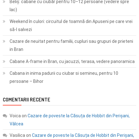
Beliș: cabane cu ciubăr pentru 10–12 persoane (vedere spre
lac)
Weekend în culori: circuitul de toamnă din Apuseni pe care vrei
să-l salvezi
Cazare de neuitat pentru familii, cupluri sau grupuri de prieteni
in Bran
Cabane A-frame in Bran, cu jacuzzi, terasa, vedere panoramica
Cabana in inima padurii cu ciubar si semineu, pentru 10
persoane – Bihor
COMENTARII RECENTE
Voica
on
Cazare de poveste la Căsuța de Hobbit din Perișani,
Vâlcea
Vasilica
on
Cazare de poveste la Căsuța de Hobbit din Perișani,