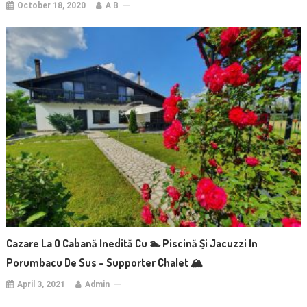
October 18, 2020
A B
Cazare La O Cabană Inedită Cu 🏊 Piscină Și Jacuzzi In
Porumbacu De Sus – Supporter Chalet 🏔️
April 3, 2021
Admin