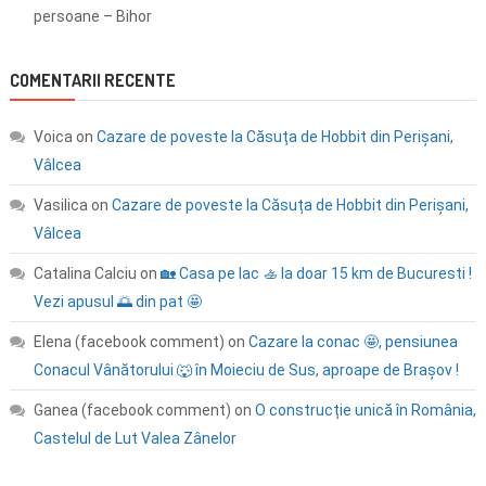
persoane – Bihor
COMENTARII RECENTE
Voica
on
Cazare de poveste la Căsuța de Hobbit din Perișani,
Vâlcea
Vasilica
on
Cazare de poveste la Căsuța de Hobbit din Perișani,
Vâlcea
Catalina Calciu
on
🏡 Casa pe lac 🚣 la doar 15 km de Bucuresti !
Vezi apusul 🌅 din pat 🤩
Elena (facebook comment)
on
Cazare la conac 🤩, pensiunea
Conacul Vânătorului 🐺 în Moieciu de Sus, aproape de Brașov !
Ganea (facebook comment)
on
O construcție unică în România,
Castelul de Lut Valea Zânelor