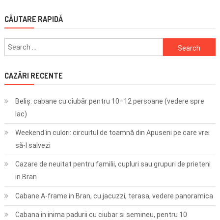
CĂUTARE RAPIDĂ
Search
for:
CAZĂRI RECENTE
Beliș: cabane cu ciubăr pentru 10–12 persoane (vedere spre
lac)
Weekend în culori: circuitul de toamnă din Apuseni pe care vrei
să-l salvezi
Cazare de neuitat pentru familii, cupluri sau grupuri de prieteni
in Bran
Cabane A-frame in Bran, cu jacuzzi, terasa, vedere panoramica
Cabana in inima padurii cu ciubar si semineu, pentru 10