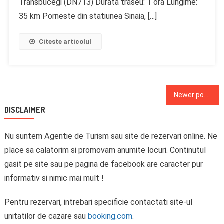
Transbucegi (DN713) Durata traseu: 1 ora Lungime:
35 km Porneste din statiunea Sinaia, […]
Citeste articolul
Posts
Newer posts
navigation
DISCLAIMER
Nu suntem Agentie de Turism sau site de rezervari online. Ne
place sa calatorim si promovam anumite locuri. Continutul
gasit pe site sau pe pagina de facebook are caracter pur
informativ si nimic mai mult !
Pentru rezervari, intrebari specificie contactati site-ul
unitatilor de cazare sau
booking.com
.