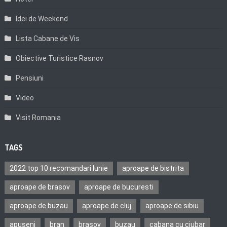
Idei de Weekend
Lista Cabane de Vis
Obiective Turistice Rasnov
Pensiuni
Video
Visit Romania
TAGS
2022 top 10 recomandari Iunie
aproape de bistrita
aproape de brasov
aproape de bucuresti
aproape de buzau
aproape de cluj
aproape de sibiu
apuseni
bran
brasov
buzau
cabana cu ciubar