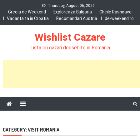
Skip
Thursday, August 06, 2026
to
Grecia de Weekend
Exploreaza Bulgaria
Cheile Rasnoavei
Vacanta ta in Croatia
Recomandari Austria
de-weekend.ro
content
Wishlist Cazare
Lista cu cazari deosebite in Romania
CATEGORY:
VISIT ROMANIA