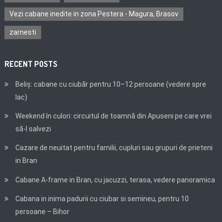
Vezi cabane inedite in zona Pestera - Magura, Brasov
zarnesti
RECENT POSTS
Beliș: cabane cu ciubăr pentru 10–12 persoane (vedere spre
lac)
Weekend în culori: circuitul de toamnă din Apuseni pe care vrei
să-l salvezi
Cazare de neuitat pentru familii, cupluri sau grupuri de prieteni
in Bran
Cabane A-frame in Bran, cu jacuzzi, terasa, vedere panoramica
Cabana in inima padurii cu ciubar si semineu, pentru 10
persoane – Bihor