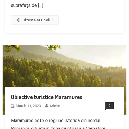
suprafață de […]
Citeste articolul
Obiective turistice Maramures
March 11, 2023
Admin
0
Maramures este o regiune istorica din nordul
Romaniei, situata in zona muntoasa a Carpatilor