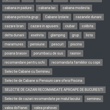
cabana in padure
cabana lac
cabana modesta
cabana potrivita grup
Cabane Izolate
cazanele dunarii
cazare bran
cazare in apuseni
ciubar
colibita
delta dunarii
eselnita
glamping
grup
lista
maramures
pensiune
pescuit
piscina
poiana brasov
porumbacu de sus
rasnov
recomandare pentru schi
recomandata familiilor cu copii
Selectie Cabane cu Semineu
Selectie de Cabane si Pensiuni care ofera Piscina
SELECTIE DE CAZARI RECOMANDATE APROAPE DE BUCURESTI
Selectie de cazari recomandate pe malul lacului
semineu
valea doftanei
valea prahovei