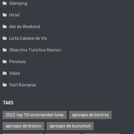
Glamping
Hotel
Idei de Weekend
Lista Cabane de Vis
Obiective Turistice Rasnov
Pensiuni
Video
Visit Romania
TAGS
2022 top 10 recomandari Iunie
aproape de bistrita
aproape de brasov
aproape de bucuresti