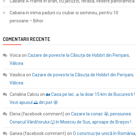
Cabane A-frame in Bran, cu jacuzzi, terasa, vedere panoramica
Cabana in inima padurii cu ciubar si semineu, pentru 10
persoane – Bihor
COMENTARII RECENTE
Voica
on
Cazare de poveste la Căsuța de Hobbit din Perișani,
Vâlcea
Vasilica
on
Cazare de poveste la Căsuța de Hobbit din Perișani,
Vâlcea
Catalina Calciu
on
🏡 Casa pe lac 🚣 la doar 15 km de Bucuresti !
Vezi apusul 🌅 din pat 🤩
Elena (facebook comment)
on
Cazare la conac 🤩, pensiunea
Conacul Vânătorului 🐺 în Moieciu de Sus, aproape de Brașov !
Ganea (facebook comment)
on
O construcție unică în România,