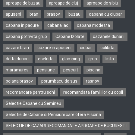
aproape de buzau
aproape de cluj
aproape de sibiu
apuseni
bran
brasov
buzau
cabana cu ciubar
cabana in padure
cabana lac
cabana modesta
cabana potrivita grup
Cabane Izolate
cazanele dunarii
cazare bran
cazare in apuseni
ciubar
colibita
delta dunarii
eselnita
glamping
grup
lista
maramures
pensiune
pescuit
piscina
poiana brasov
porumbacu de sus
rasnov
recomandare pentru schi
recomandata familiilor cu copii
Selectie Cabane cu Semineu
Selectie de Cabane si Pensiuni care ofera Piscina
SELECTIE DE CAZARI RECOMANDATE APROAPE DE BUCURESTI