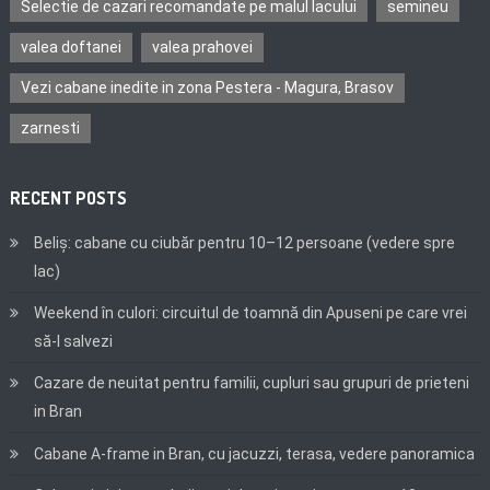
Selectie de cazari recomandate pe malul lacului
semineu
valea doftanei
valea prahovei
Vezi cabane inedite in zona Pestera - Magura, Brasov
zarnesti
RECENT POSTS
Beliș: cabane cu ciubăr pentru 10–12 persoane (vedere spre
lac)
Weekend în culori: circuitul de toamnă din Apuseni pe care vrei
să-l salvezi
Cazare de neuitat pentru familii, cupluri sau grupuri de prieteni
in Bran
Cabane A-frame in Bran, cu jacuzzi, terasa, vedere panoramica