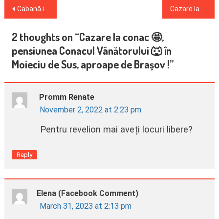
Post
Cabană inedită – Homy family cu șemineu în Bran
Cazare la Hadar Chalet – primul Chalet Design adevarat din Romania, Gura Siriului
navigation
2 thoughts on “
Cazare la conac 🤩,
pensiunea Conacul Vânătorului 🐺 în
Moieciu de Sus, aproape de Brașov !
”
Promm Renate
November 2, 2022 at 2:23 pm
Pentru revelion mai aveți locuri libere?
Reply
Elena (facebook Comment)
March 31, 2023 at 2:13 pm