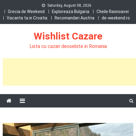
Skip
Saturday, August 08, 2026
to
Grecia de Weekend
Exploreaza Bulgaria
Cheile Rasnoavei
Vacanta ta in Croatia
Recomandari Austria
de-weekend.ro
content
Wishlist Cazare
Lista cu cazari deosebite in Romania