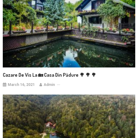
Cazare De Vis La 🏡 Casa Din Pădure 🌳 🌳 🌳
March 16, 2021
Admin