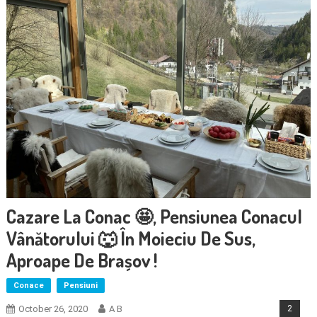
Cazare La Conac 🤩, Pensiunea Conacul
Vânătorului 🐺 În Moieciu De Sus,
Aproape De Brașov !
Conace
Pensiuni
October 26, 2020
A B
2